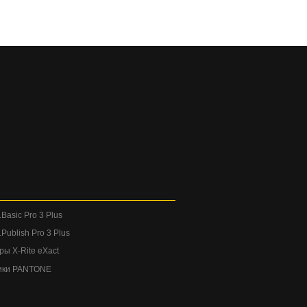
Basic Pro 3 Plus
Publish Pro 3 Plus
ы X-Rite eXact
ики PANTONE