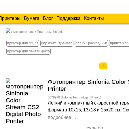
Принтеры
Бумага
Блог
Поддержка
Контакты
Фотопринтеры
Принтеры Sinfonia
принтер днп rx1 hs
dnp ds-rx1 драйвер
dnp rx1 расходники
принтер dnp
принтер для печати фото
1
Фотопринтер Sinfonia Color 
Printer
8578970
Sinfonia Technology (Shinko)
Легкий и компактный скоростной те
формата 10х15, 13х18 и 15х20 см. Ско
€895.00