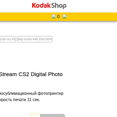
0
 ds rx1 hs
dnp rx1hs 4x6 10x15cm
Stream CS2 Digital Photo
рмосублимационный фотопринтер
рость печати 11 сек.