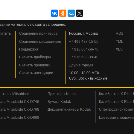
вание материалов с сайта запрещено.
платить
Сравнение принтеров
Россия, г. Москва
RSS
Сравнение расходников
+7 499 487-15-55
YML
Поддержка
+7 916 684-56-76
XLS
Скачать драйверы
+7 916 688-39-40
Скачать прошивки
Другие города
Скачать инструкции
10:00 - 18:00 МСК
Суб., Воск. - выходные
нтеры Mitsubishi
Принтеры Kodak
Калибратор X-Rite i1
ага Mitsubishi CK-D746
Бумага Kodak
Калибратор X-Rite i1
ага Mitsubishi CK-D768
Документ-сканеры Kodak
Спектроденситометр
ага Mitsubishi CK-D868
Цветовые справочн