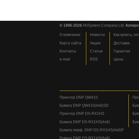
© 1996-2026
ANSystem Company Ltd.
Копиро
О компании
Новости
Как купить, о
Карта сайта
Акции
Доставка
Контакты
Статьи
Гарантия
e-mail
RSS
Цены
Принтер DNP QW410
При
Бумага DNP QW410(4x6)SD
Бум
Принтер DNP DS-RX1HS
Бум
Бумага DNP DS-RX1HS(4x6)
Бум
Бумага перф. DNP DS-RX1HS(4x6)P
Бумага DNP DS-RX1HS(6x8)