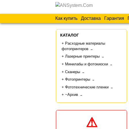
Как купить
Доставка
Гарантия
КАТАЛОГ
Расходные материалы
фотопринтеров
→
Лазерные принтеры
→
Минилабы и фотокиоски
→
Сканеры
→
Фотопринтеры
→
Фототехнические пленки
→
~Архив
→
⚠