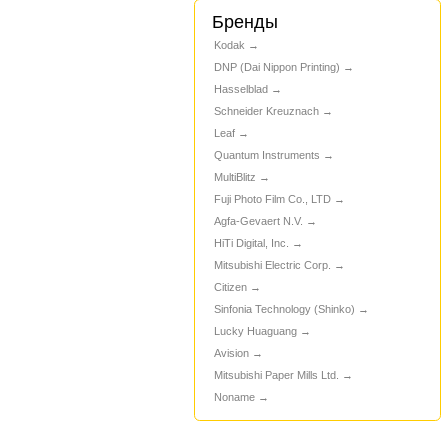
Бренды
Kodak
DNP (Dai Nippon Printing)
Hasselblad
Schneider Kreuznach
Leaf
Quantum Instruments
MultiBlitz
Fuji Photo Film Co., LTD
Agfa-Gevaert N.V.
HiTi Digital, Inc.
Mitsubishi Electric Corp.
Citizen
Sinfonia Technology (Shinko)
Lucky Huaguang
Avision
Mitsubishi Paper Mills Ltd.
Noname