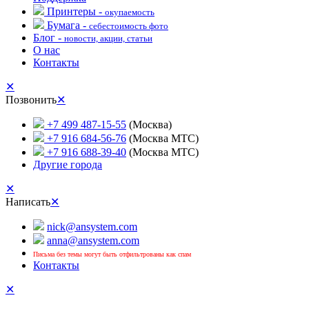
Принтеры -
окупаемость
Бумага -
себестоимость фото
Блог -
новости, акции, статьи
О нас
Контакты
✕
Позвонить
✕
+7 499 487-15-55
(Москва)
+7 916 684-56-76
(Москва МТС)
+7 916 688-39-40
(Москва МТС)
Другие города
✕
Написать
✕
nick@ansystem.com
anna@ansystem.com
Письма без темы могут быть отфильтрованы как спам
Контакты
✕