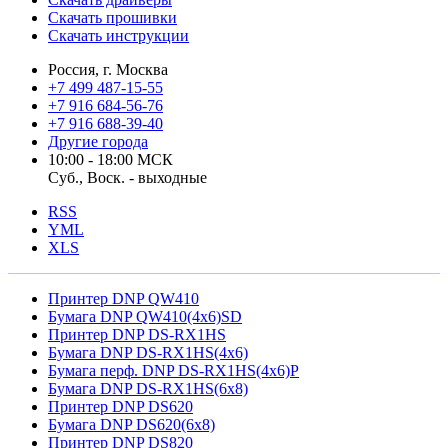
Скачать прошивки
Скачать инструкции
Россия, г. Москва
+7 499 487-15-55
+7 916 684-56-76
+7 916 688-39-40
Другие города
10:00 - 18:00 МСК
Суб., Воск. - выходные
RSS
YML
XLS
Принтер DNP QW410
Бумага DNP QW410(4x6)SD
Принтер DNP DS-RX1HS
Бумага DNP DS-RX1HS(4x6)
Бумага перф. DNP DS-RX1HS(4x6)P
Бумага DNP DS-RX1HS(6x8)
Принтер DNP DS620
Бумага DNP DS620(6x8)
Принтер DNP DS820