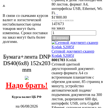
80 листов, формат А4,
⚠
интерфейсы USB, Ethernet, Wi-
Fi.
В связи со скачками курсов
$1'800.00
валют и логистической
06/08/2026
145'673
нестабильностью цены
на заказ
товаров могут быть
изменены. Сроки поставки
на заказ могут быть более
В корзину
долгими.
Сетевой документ-сканер
Kodak S2085f
Бумага+лента DNP
8001703
Kodak
DS40(6x8) 152x203
Сетевой цветной
двухсторонний документ-
mm
сканер формата A4 со
встроенным планшетом с
обрезом для книг, 85 страниц в
минуту, устройство
автоматической подачи/
подъемник документов на 300
Курсы валют ЦБ РФ
листов, разрешение 600 dpi,
интерфейс USB, сеть Gigabit
на 06/08/2026
Ethernet, суточная нагрузка до