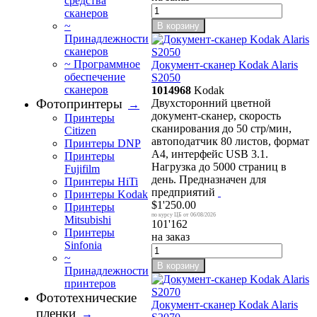
средства
сканеров
~
В корзину
Принадлежности
сканеров
~ Программное
Документ-сканер Kodak Alaris
обеспечение
S2050
сканеров
1014968
Kodak
Фотопринтеры
Двухсторонний цветной
→
документ-сканер, скорость
Принтеры
сканирования до 50 стр/мин,
Citizen
автоподатчик 80 листов, формат
Принтеры DNP
А4, интерфейс USB 3.1.
Принтеры
Нагрузка до 5000 страниц в
Fujifilm
день. Предназначен для
Принтеры HiTi
предприятий
Принтеры Kodak
$1'250.00
Принтеры
06/08/2026
Mitsubishi
101'162
Принтеры
на заказ
Sinfonia
~
В корзину
Принадлежности
принтеров
Фототехнические
Документ-сканер Kodak Alaris
пленки
→