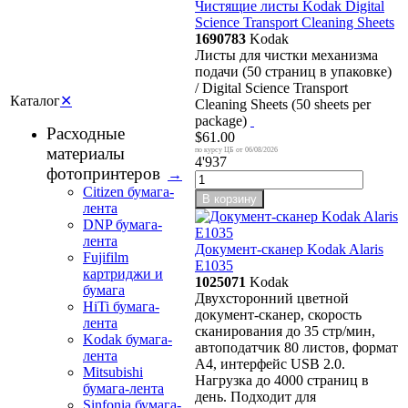
Чистящие листы Kodak Digital
Science Transport Cleaning Sheets
1690783
Kodak
Листы для чистки механизма
подачи (50 страниц в упаковке)
/ Digital Science Transport
Каталог
✕
Cleaning Sheets (50 sheets per
package)
Расходные
$61.00
материалы
06/08/2026
4'937
фотопринтеров
→
Citizen бумага-
В корзину
лента
DNP бумага-
лента
Документ-сканер Kodak Alaris
Fujifilm
E1035
картриджи и
1025071
Kodak
бумага
Двухсторонний цветной
HiTi бумага-
документ-сканер, скорость
лента
сканирования до 35 стр/мин,
Kodak бумага-
автоподатчик 80 листов, формат
лента
А4, интерфейс USB 2.0.
Mitsubishi
Нагрузка до 4000 страниц в
бумага-лента
день. Подходит для
Sinfonia бумага-