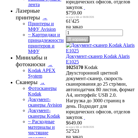
юридических офисов, отделов
лента
закупок
Лазерные
$759.00
принтеры
→
06/08/2026
61'425
Принтеры и
на заказ
МФУ Avision
~ Картриджи и
В корзину
принадлежности
принтеров и
МФУ
Документ-сканер Kodak Alaris
Минилабы и
E1025
фотокиоски
→
1025170
Kodak
Kodak APEX
Двухсторонний цветной
System
документ-сканер, скорость
Сканеры
→
сканирования до 25 стр/мин,
Фотосканеры
автоподатчик 80 листов, формат
Kodak
А4, интерфейс USB 2.0.
Документ-
Нагрузка до 3000 страниц в
сканеры Avision
день. Подходит для
Документ-
юридических офисов, отделов
сканеры Kodak
закупок
~ Расходные
$649.00
материалы и
06/08/2026
52'523
чистящие
на заказ