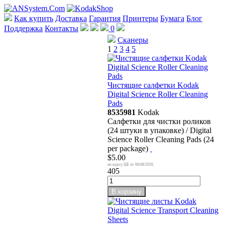
Как купить
Доставка
Гарантия
Принтеры
Бумага
Блог
Поддержка
Контакты
0
Сканеры
1
2
3
4
5
Чистящие салфетки Kodak
Digital Science Roller Cleaning
Pads
8535981
Kodak
Салфетки для чистки роликов
(24 штуки в упаковке) / Digital
Science Roller Cleaning Pads (24
per package)
$5.00
06/08/2026
405
В корзину