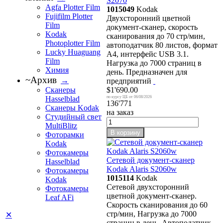
S2070
Agfa Plotter Film
1015049
Kodak
Fujifilm Plotter
Двухсторонний цветной
Film
документ-сканер, скорость
Kodak
сканирования до 70 стр/мин,
Photoplotter Film
автоподатчик 80 листов, формат
Lucky Huaguang
А4, интерфейс USB 3.1.
Film
Нагрузка до 7000 страниц в
Химия
день. Предназначен для
~Архив
→
предприятий
Сканеры
$1'690.00
Hasselblad
06/08/2026
136'771
Сканеры Kodak
на заказ
Студийный свет
MultiBlitz
В корзину
Фоторамки
Kodak
Фотокамеры
Сетевой документ-сканер
Hasselblad
Kodak Alaris S2060w
Фотокамеры
1015114
Kodak
Kodak
Сетевой двухсторонний
Фотокамеры
цветной документ-сканер.
Leaf AFi
Скорость сканирования до 60
стр/мин, Нагрузка до 7000
✕
страниц в день. Автоподатчик