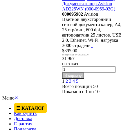
Документ-сканер Avision
AD225WN (000-0959-02G)
000095902
Avision
Цветной двухсторонний
сетевой документ-сканер, А4,
25 стр/мин, 600 dpi,
автоподатчик 25 листов, USB
2.0, Ethernet, Wi-Fi, нагрузка
3000 стр./день
$395.00
06/08/2026
31'967
на заказ
В корзину
1
2
3
4
5
Всего позиций 50
Показано с 1 по 10
Меню
✕
☰ КАТАЛОГ
Как купить
Доставка
Гарантия
Поддержка