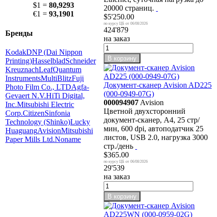
$1 =
80,9293
20000 страниц.
€1 =
93,1901
$5'250.00
06/08/2026
424'879
Бренды
на заказ
Kodak
DNP (Dai Nippon
В корзину
Printing)
Hasselblad
Schneider
Kreuznach
Leaf
Quantum
Instruments
MultiBlitz
Fuji
Документ-сканер Avision AD225
Photo Film Co., LTD
Agfa-
(000-0949-07G)
Gevaert N.V.
HiTi Digital,
000094907
Avision
Inc.
Mitsubishi Electric
Цветной двухсторонний
Corp.
Citizen
Sinfonia
документ-сканер, А4, 25 стр/
Technology (Shinko)
Lucky
мин, 600 dpi, автоподатчик 25
Huaguang
Avision
Mitsubishi
листов, USB 2.0, нагрузка 3000
Paper Mills Ltd.
Noname
стр./день
$365.00
06/08/2026
29'539
на заказ
В корзину