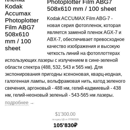
Photoplotter Film ABG7
508x610 mm / 100 sheet
Kodak ACCUMAX Film ABG-7 -
новая серия фотопленок, которая
является заменой пленок AGX-7 и
ABX-7, обеспечивает превосходное
качество изображения и высокую
четкость линий на фотоплоттерах
использующих лазеры с излучением в сине-зеленой
области спектра (488, 532, 543 и 565 нм). Для
экспонирования пригодны ксеноновая, кварц-иодная,
галогенная лампы, вольфрамовая нить, катод зеленого
свечения, аргоновый - 488 нм, гелий-кадмиевый - 438
нм, гелий-неоновый зеленый - 543-565 нм лазеры.
$1'300.00
07/08/2026
105'830