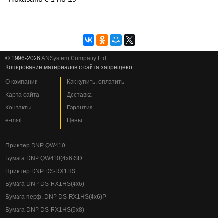
© 1996-2026
ANSystem Company Ltd.
Копирование материалов с сайта запрещено.
О компании
Как купить, оплатить
Карта сайта
Доставка
Контакты
Гарантия
e-mail
Цены
Принтер DNP QW410
Бумага DNP QW410(4x6)SD
Принтер DNP DS-RX1HS
Бумага DNP DS-RX1HS(4x6)
Бумага перф. DNP DS-RX1HS(4x6)P
Бумага DNP DS-RX1HS(6x8)