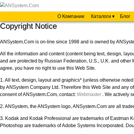
О Компании
Каталоги ▾
Блог
Copyright Notice
ANSystem.Com is on-line since 1998 and is owned by ANSys
All the information and content (content being text, design, 
and are protected by Russian Federation, U.S., U.K. and other f
agree, you have no right to use this Web Site.
1. All text, design, layout and graphics* (unless otherwise 
by ANSystem Company Ltd. Therefore this Web Site and any of its
consent of ANSystem.Com, contact:
Webmaster
. We actively se
2. ANSystem, the ANSystem logo, ANSystem.Com are all trad
3. Kodak and Kodak Professional are trademarks of Eastman Kod
Photoshop are trademarks of Adobe Systems Incorporated. Doub