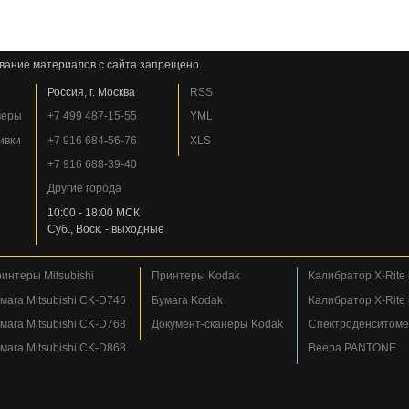
вание материалов с сайта запрещено.
Россия, г. Москва
RSS
веры
+7 499 487-15-55
YML
ивки
+7 916 684-56-76
XLS
+7 916 688-39-40
Другие города
10:00 - 18:00 МСК
Суб., Воск. - выходные
интеры Mitsubishi
Принтеры Kodak
Калибратор X-Rite i
мага Mitsubishi CK-D746
Бумага Kodak
Калибратор X-Rite i
мага Mitsubishi CK-D768
Документ-сканеры Kodak
Спектроденситомет
мага Mitsubishi CK-D868
Веера PANTONE