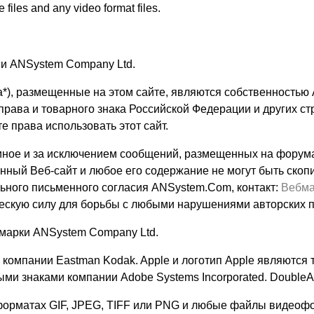
files and any video format files.
ии ANSystem Company Ltd.
ика*), размещенные на этом сайте, являются собственность
ава и товарного знака Российской Федерации и других стра
 права использовать этот сайт.
ано иное и за исключением сообщений, размещенных на фору
нный Веб-сайт и любое его содержание не могут быть ско
льного письменного согласия ANSystem.Com, контакт:
Вебма
ческую силу для борьбы с любыми нарушениями авторских п
 марки ANSystem Company Ltd.
 компании Eastman Kodak. Apple и логотип Apple являются 
рными знаками компании Adobe Systems Incorporated. DoubleA
форматах GIF, JPEG, TIFF или PNG и любые файлы видеоф