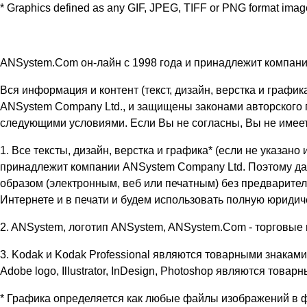
* Graphics defined as any GIF, JPEG, TIFF or PNG format image 
ANSystem.Com он-лайн с 1998 года и принадлежит компан
Вся информация и контент (текст, дизайн, верстка и граф
ANSystem Company Ltd., и защищены законами авторского пр
следующими условиями. Если Вы не согласны, Вы не имеете
1. Все тексты, дизайн, верстка и графика* (если не указ
принадлежит компании ANSystem Company Ltd. Поэтому да
образом (электронным, веб или печатным) без предварите
Интернете и в печати и будем использовать полную юриди
2. ANSystem, логотип ANSystem, ANSystem.Com - торговые
3. Kodak и Kodak Professional являются товарными знаками
Adobe logo, Illustrator, InDesign, Photoshop являются това
* Графика определяется как любые файлы изображений в 