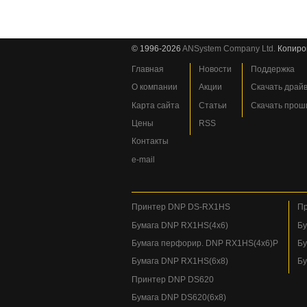
© 1996-2026
ANSystem Company Ltd.
Копиро
Главная
Новости
Поддержка
О компании
Акции
Скачать драй
Карта сайта
Статьи
Скачать прош
Цены
RSS
Контакты
e-mail
Принтер DNP DS-RX1HS
Пр
Бумага DNP RX1HS(4x6)
Бу
Бумага перфорир. DNP RX1HS(4x6)P
Бу
Бумага DNP RX1HS(6x8)
Бу
Принтер DNP DS620
Бумага DNP DS620(6x8)