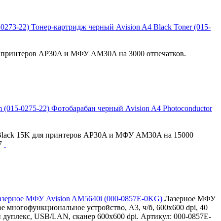
Тонер-картридж черный Avision A4 Black Toner (015-
ля принтеров AP30A и МФУ AM30A на 3000 отпечатков.
Фотобарабан черный Avision A4 Photoconductor
 Black 15K для принтеров AP30A и МФУ AM30A на 15000
07
зерное МФУ Avision AM5640i (000-0857E-0KG)
Лазерное МФУ
е многофункциональное устройство, А3, ч/б, 600x600 dpi, 40
й дуплекс, USB/LAN, сканер 600x600 dpi. Артикул: 000-0857E-