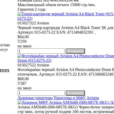
Размеры (ШхГхВ) 404х380х204 мм
Максимальный объем печати 15000 стр./мес.
Гарантия 2 года
0273-22)
015027322 Avision
Черный тонер картридж Avision A4 Black Toner 3K д
Артикул: 015-0273-22 EAN: 4713494652391
$64.00
5'259
ностью
на заказ
могут
В корзину
Drum (015-0275-22)
015027522 Avision
2 mm
Фотобарабан черный Avision A4 Photoconductor Drum
отпечатков. Артикул: 015-0275-22 EAN: 47134946524
$68.00
5'587
на заказ
В корзину
Лазерные принтеры
Принтеры и МФУ Avision
Ла
Avision AM5640i (000-0857E-0KG) Черно-белое лазерно
стр/ мин, лоток ручной подачи 100 листов, встроенны