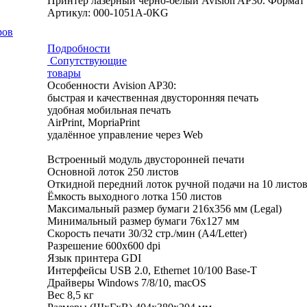
Принтер лазерный черно-белый Avision AP30. Формат A4,
Артикул: 000-1051A-0KG
ров
Подробности
Сопутствующие
товары
Особенности Avision AP30:
быстрая и качественная двусторонняя печать
удобная мобильная печать
AirPrint, MopriaPrint
удалённое управление через Web
Встроенный модуль двусторонней печати
Основной лоток 250 листов
Откидной передний лоток ручной подачи на 10 листо
Ёмкость выходного лотка 150 листов
Максимальный размер бумаги 216x356 мм (Legal)
Минимальный размер бумаги 76x127 мм
Скорость печати 30/32 стр./мин (А4/Letter)
Разрешение 600x600 dpi
Язык принтера GDI
Интерфейсы USB 2.0, Ethernet 10/100 Base-T
Драйверы Windows 7/8/10, macOS
Вес 8,5 кг