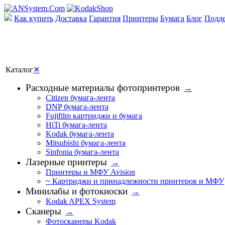
Как купить
Доставка
Гарантия
Принтеры
Бумага
Блог
Подд
Каталог
✕
Расходные материалы фотопринтеров
→
Citizen бумага-лента
DNP бумага-лента
Fujifilm картриджи и бумага
HiTi бумага-лента
Kodak бумага-лента
Mitsubishi бумага-лента
Sinfonia бумага-лента
Лазерные принтеры
→
Принтеры и МФУ Avision
~ Картриджи и принадлежности принтеров и МФУ
Минилабы и фотокиоски
→
Kodak APEX System
Сканеры
→
Фотосканеры Kodak