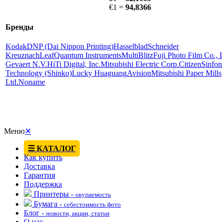
€1 =
94,8366
Бренды
Kodak
DNP (Dai Nippon Printing)
Hasselblad
Schneider
Kreuznach
Leaf
Quantum Instruments
MultiBlitz
Fuji Photo Film Co.,
Gevaert N.V.
HiTi Digital, Inc.
Mitsubishi Electric Corp.
Citizen
Sinfon
Technology (Shinko)
Lucky Huaguang
Avision
Mitsubishi Paper Mills
Ltd.
Noname
Меню
✕
☰ КАТАЛОГ
Как купить
Доставка
Гарантия
Поддержка
Принтеры -
окупаемость
Бумага -
себестоимость фото
Блог -
новости, акции, статьи
О нас