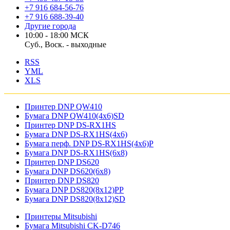
+7 916 684-56-76
+7 916 688-39-40
Другие города
10:00 - 18:00 МСК
Суб., Воск. - выходные
RSS
YML
XLS
Принтер DNP QW410
Бумага DNP QW410(4x6)SD
Принтер DNP DS-RX1HS
Бумага DNP DS-RX1HS(4x6)
Бумага перф. DNP DS-RX1HS(4x6)P
Бумага DNP DS-RX1HS(6x8)
Принтер DNP DS620
Бумага DNP DS620(6x8)
Принтер DNP DS820
Бумага DNP DS820(8x12)PP
Бумага DNP DS820(8x12)SD
Принтеры Mitsubishi
Бумага Mitsubishi CK-D746