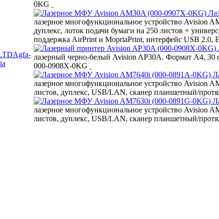
0KG
Лаз
лазерное многофункциональное устройство Avision AM
дуплекс, лоток подачи бумаги на 250 листов + универ
поддержка AirPrint и MopriaPrint, интерфейс USB 2.0,
 LTD
Agfa-
лазерный черно-белый Avision AP30A. Формат A4, 30 стр
ia
000-0908X-0KG
Ла
лазерное многофункциональное устройство Avision AM7
листов, дуплекс, USB/LAN, сканер планшетный/протя
Ла
лазерное многофункциональное устройство Avision AM7
листов, дуплекс, USB/LAN, сканер планшетный/протя