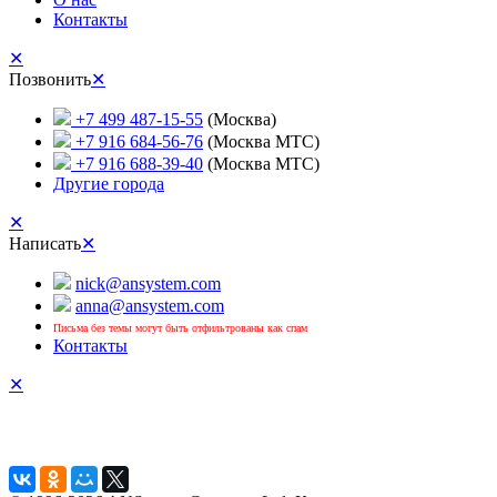
Контакты
✕
Позвонить
✕
+7 499 487-15-55
(Москва)
+7 916 684-56-76
(Москва МТС)
+7 916 688-39-40
(Москва МТС)
Другие города
✕
Написать
✕
nick@ansystem.com
anna@ansystem.com
Письма без темы могут быть отфильтрованы как спам
Контакты
✕