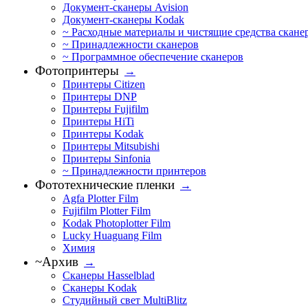
Документ-сканеры Avision
Документ-сканеры Kodak
~ Расходные материалы и чистящие средства скане
~ Принадлежности сканеров
~ Программное обеспечение сканеров
Фотопринтеры
→
Принтеры Citizen
Принтеры DNP
Принтеры Fujifilm
Принтеры HiTi
Принтеры Kodak
Принтеры Mitsubishi
Принтеры Sinfonia
~ Принадлежности принтеров
Фототехнические пленки
→
Agfa Plotter Film
Fujifilm Plotter Film
Kodak Photoplotter Film
Lucky Huaguang Film
Химия
~Архив
→
Сканеры Hasselblad
Сканеры Kodak
Студийный свет MultiBlitz