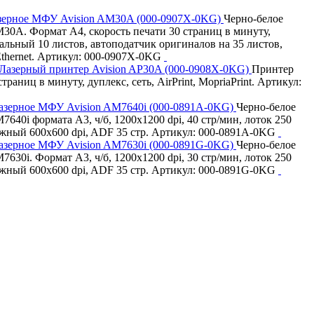
ерное МФУ Avision AM30A (000-0907X-0KG)
Черно-белое
30A. Формат A4, скорость печати 30 страниц в минуту,
сальный 10 листов, автоподатчик оригиналов на 35 листов,
 Ethernet. Артикул: 000-0907X-0KG
Лазерный принтер Avision AP30A (000-0908X-0KG)
Принтер
аниц в минуту, дуплекс, сеть, AirPrint, MopriaPrint. Артикул:
зерное МФУ Avision AM7640i (000-0891A-0KG)
Черно-белое
640i формата А3, ч/б, 1200x1200 dpi, 40 стр/мин, лоток 250
жный 600x600 dpi, ADF 35 стр. Артикул: 000-0891A-0KG
зерное МФУ Avision AM7630i (000-0891G-0KG)
Черно-белое
630i. Формат А3, ч/б, 1200x1200 dpi, 30 стр/мин, лоток 250
жный 600x600 dpi, ADF 35 стр. Артикул: 000-0891G-0KG