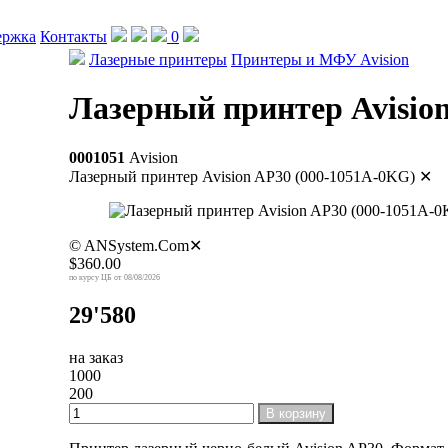
ержка
Контакты
0
Лазерные принтеры
Принтеры и МФУ Avision
Лазерный принтер Avisio
0001051
Avision
Лазерный принтер Avision AP30 (000-1051A-0KG)
✕
© ANSystem.Com
✕
$360.00
08/08/2026
29'580
на заказ
1000
200
В корзину