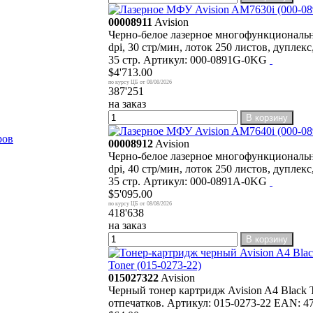
00008911
Avision
Черно-белое лазерное многофункционально
dpi, 30 стр/мин, лоток 250 листов, дупл
35 стр. Артикул: 000-0891G-0KG
$4'713.00
08/08/2026
387'251
на заказ
В корзину
ров
00008912
Avision
Черно-белое лазерное многофункционально
dpi, 40 стр/мин, лоток 250 листов, дупл
35 стр. Артикул: 000-0891A-0KG
$5'095.00
08/08/2026
418'638
на заказ
В корзину
Toner (015-0273-22)
015027322
Avision
Черный тонер картридж Avision A4 Blac
отпечатков. Артикул: 015-0273-22 EAN: 