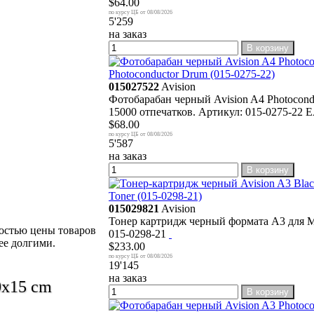
$64.00
08/08/2026
5'259
на заказ
В корзину
Photoconductor Drum (015-0275-22)
015027522
Avision
Фотобарабан черный Avision A4 Photoco
15000 отпечатков. Артикул: 015-0275-22
$68.00
08/08/2026
5'587
на заказ
В корзину
Toner (015-0298-21)
015029821
Avision
Тонер картридж черный формата А3 для М
ностью цены товаров
015-0298-21
ее долгими.
$233.00
08/08/2026
19'145
на заказ
0x15 cm
В корзину