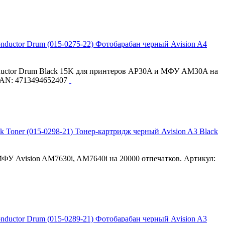
Фотобарабан черный Avision A4
nductor Drum Black 15K для принтеров AP30A и МФУ AM30A на
 EAN: 4713494652407
Тонер-картридж черный Avision A3 Black
ФУ Avision AM7630i, AM7640i на 20000 отпечатков. Артикул:
Фотобарабан черный Avision A3