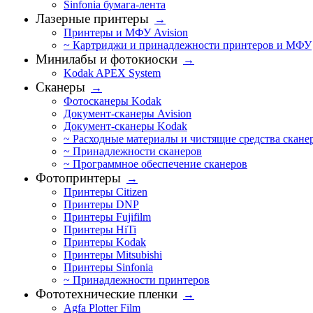
Sinfonia бумага-лента
Лазерные принтеры
→
Принтеры и МФУ Avision
~ Картриджи и принадлежности принтеров и МФУ
Минилабы и фотокиоски
→
Kodak APEX System
Сканеры
→
Фотосканеры Kodak
Документ-сканеры Avision
Документ-сканеры Kodak
~ Расходные материалы и чистящие средства скане
~ Принадлежности сканеров
~ Программное обеспечение сканеров
Фотопринтеры
→
Принтеры Citizen
Принтеры DNP
Принтеры Fujifilm
Принтеры HiTi
Принтеры Kodak
Принтеры Mitsubishi
Принтеры Sinfonia
~ Принадлежности принтеров
Фототехнические пленки
→
Agfa Plotter Film