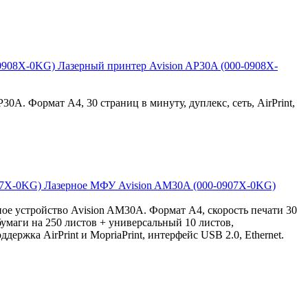
Лазерный принтер Avision AP30A (000-0908X-
0A. Формат A4, 30 страниц в минуту, дуплекс, сеть, AirPrint,
Лазерное МФУ Avision AM30A (000-0907X-0KG)
ое устройство Avision AM30A. Формат A4, скорость печати 30
бумаги на 250 листов + универсальный 10 листов,
держка AirPrint и MopriaPrint, интерфейс USB 2.0, Ethernet.