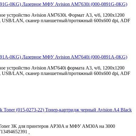
Лазерное МФУ Avision AM7630i (000-0891G-0KG)
е устройство Avision AM7630i. Формат А3, ч/б, 1200x1200
екс, USB/LAN, сканер планшетный/протяжный 600x600 dpi, ADF
Лазерное МФУ Avision AM7640i (000-0891A-0KG)
е устройство Avision AM7640i формата А3, ч/б, 1200x1200
екс, USB/LAN, сканер планшетный/протяжный 600x600 dpi, ADF
Тонер-картридж черный Avision A4 Black
k Toner 3K для принтеров AP30A и МФУ AM30A на 3000
4713494652391