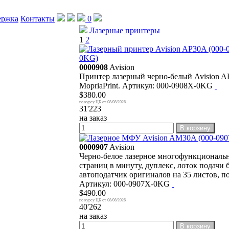
ержка
Контакты
0
Лазерные принтеры
1
2
0KG)
0000908
Avision
Принтер лазерный черно-белый Avision AP3
MopriaPrint. Артикул: 000-0908X-0KG
$380.00
08/08/2026
31'223
на заказ
В корзину
0000907
Avision
Черно-белое лазерное многофункциональн
страниц в минуту, дуплекс, лоток подачи 
автоподатчик оригиналов на 35 листов, под
Артикул: 000-0907X-0KG
$490.00
08/08/2026
40'262
на заказ
В корзину