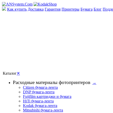
Как купить
Доставка
Гарантия
Принтеры
Бумага
Блог
Подд
Каталог
✕
Расходные материалы фотопринтеров
→
Citizen бумага-лента
DNP бумага-лента
Fujifilm картриджи и бумага
HiTi бумага-лента
Kodak бумага-лента
Mitsubishi бумага-лента