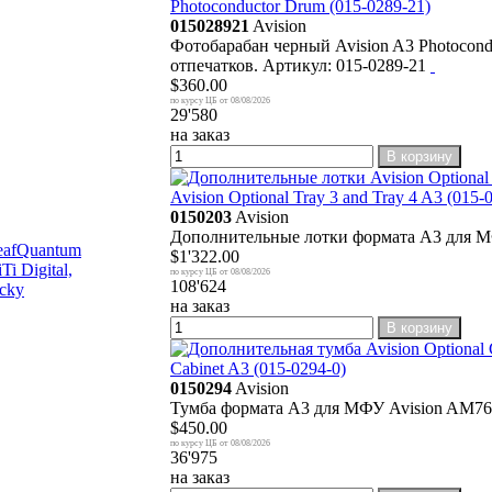
Photoconductor Drum (015-0289-21)
015028921
Avision
Фотобарабан черный Avision A3 Photocon
отпечатков. Артикул: 015-0289-21
$360.00
08/08/2026
29'580
на заказ
В корзину
Avision Optional Tray 3 and Tray 4 A3 (015-
0150203
Avision
Дополнительные лотки формата А3 для М
eaf
Quantum
$1'322.00
Ti Digital,
08/08/2026
108'624
cky
на заказ
В корзину
Cabinet A3 (015-0294-0)
0150294
Avision
Тумба формата А3 для МФУ Avision AM763
$450.00
08/08/2026
36'975
на заказ