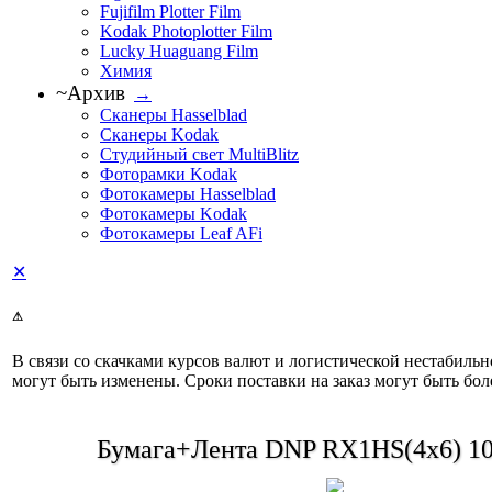
Fujifilm Plotter Film
Kodak Photoplotter Film
Lucky Huaguang Film
Химия
~Архив
→
Сканеры Hasselblad
Сканеры Kodak
Студийный свет MultiBlitz
Фоторамки Kodak
Фотокамеры Hasselblad
Фотокамеры Kodak
Фотокамеры Leaf AFi
✕
⚠
В связи со скачками курсов валют и логистической нестабиль
могут быть изменены. Сроки поставки на заказ могут быть бол
Бумага+Лента DNP RX1HS(4x6) 1